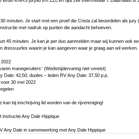
 Bruin KNHS jurylid t/m ZZL en rijdt zelf Intermediair I. Daarnaast is z
t 30 minuten. Je start met een proef die Crista zal beoordelen als jury
e instructie met nadruk op punten die aandacht behoeven.
uurt 45 minuten. Je kan je per duo aanmelden maar wij kunnen ook ee
en dressuurles waarin je kan aangeven waar je graag aan wil werken. 
i 2022
rvaren manegeruiters
* 
(Wedstrijdervaring niet vereist) 
Any Dale: 42,50, duoles – leden RV Any Dale: 37,50 p.p.
voor 30 mei 2022
regelen 
kan bij inschrijving lid worden van de rijvereniging! 
 instructie Any Dale Hippique 
V Any Dale in samenwerking met Any Dale Hippique 