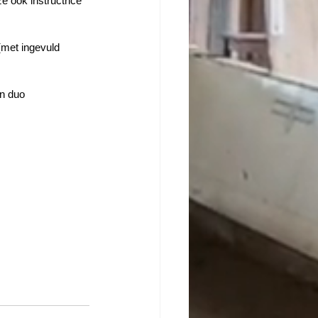
e ook instructrice 
 (met ingevuld 
n duo 