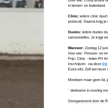
Door wie: Crista Bruine de
in binnen- en buitenland. 
Clinic:
 iedere clinic duur
protocol). Daarna krijg j
Duoles: 
iedere duoles d
samenstellen. Je krijgt e
Wanneer:
 Zondag 12 jun
Voor wie:  Pension- en e
Prijs: Clinic - leden RV 
Inschrijven:  via deze 
link
Extra info: Zelf een lezer 
Meedoen maar geen lid, je 
* 
deelname in overleg met
Georganiseerd door de R