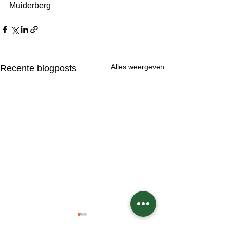
Muiderberg
Alles weergeven
Recente blogposts
Any Dale's Paas Pas de
Zondag 15 maar