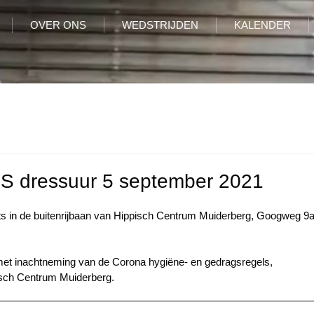
OVER ONS
WEDSTRIJDEN
KALENDER
NHS dressuur 5 september 2021
ats in de buitenrijbaan van Hippisch Centrum Muiderberg, Googweg 9a
De activiteit vindt plaats met inachtneming van de Corona hygiëne- en gedragsregels,		
zoals die gelden op Hippisch Centrum Muiderberg.		