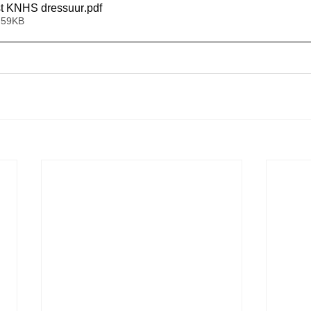
jst KNHS dressuur
.pdf
 59KB