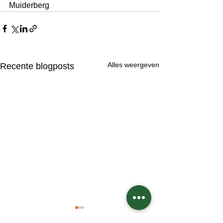
Muiderberg 
Alles weergeven
Recente blogposts
Any Dale's Paas Pas de
Zondag 15 maar