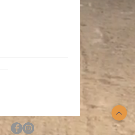
tlijst KNHS dressuur 7
mber 2025
wedstrijd vindt plaats op
Dale Hippique, Googweg 9a
iderberg