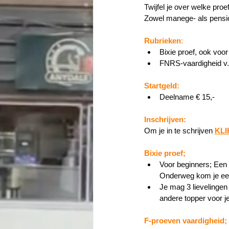
Twijfel je over welke proe
Zowel manege- als pensi
Rubrieken
: 
Bixie proef, ook voo
FNRS-vaardigheid v.
Startgeld: 
Deelname € 15,-
Inschrijven:
Om je in te schrijven
KLI
Bixie proef; 
Voor beginners; Een 
Onderweg kom je een 
Je mag 3 lievelingen 
andere topper voor je
F-proeven vaardigheid;