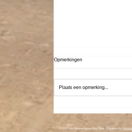
Opmerkingen
Plaats een opmerking...
De Sprong maart 2026
© 2020 by ​Rijvereniging Any Dale - Created by
vander