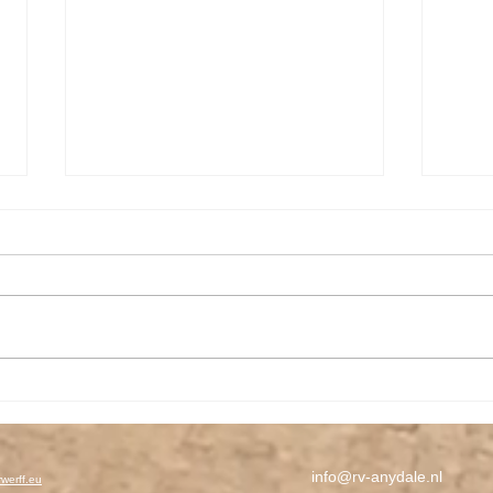
Any Dale's Paas Pas de Deux
Star
2026
dece
Rijvereniging Any Dale
Deze 
organiseert in samenwerking met
Any 
Any Dale Hippique de
te Mu
traditionele; “ Any Dale’s Paas
Pas de Deux ” In combinatie met
het beroemde paaseieren
zoeken! 2e Paasdag, maandag 6
april
info@rv-anydale.nl
werff.eu