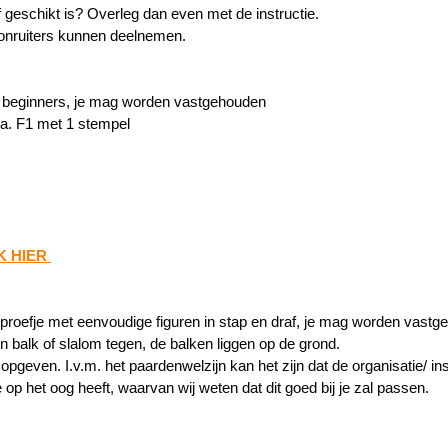
f geschikt is? Overleg dan even met de instructie.
onruiters kunnen deelnemen.
r beginners, je mag worden vastgehouden 
a. F1 met 1 stempel 
K HIER 
proefje met eenvoudige figuren in stap en draf, je mag worden vastg
balk of slalom tegen, de balken liggen op de grond. 
opgeven. I.v.m. het paardenwelzijn kan het zijn dat de organisatie/ in
 op het oog heeft, waarvan wij weten dat dit goed bij je zal passen. 