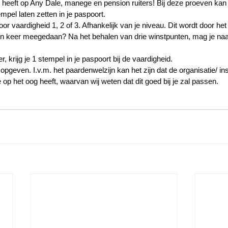
 heeft op Any Dale, manege en pension ruiters! Bij deze proeven kan j
mpel laten zetten in je paspoort. 
or vaardigheid 1, 2 of 3. Afhankelijk van je niveau. Dit wordt door het
en keer meegedaan? Na het behalen van drie winstpunten, mag je naa
, krijg je 1 stempel in je paspoort bij de vaardigheid. 
opgeven. I.v.m. het paardenwelzijn kan het zijn dat de organisatie/ in
 op het oog heeft, waarvan wij weten dat dit goed bij je zal passen. 