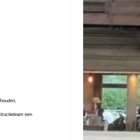
ehouden. 
structieteam een 